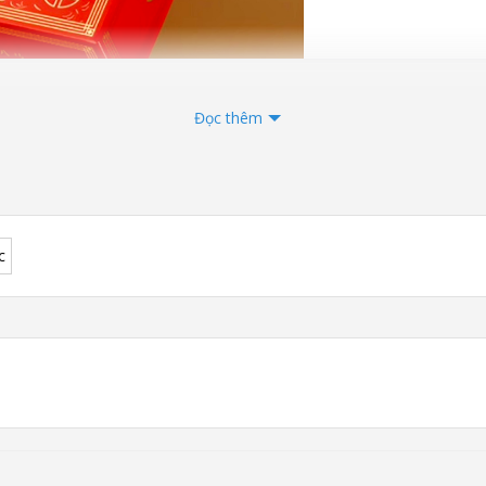
Đọc thêm
c
 – trà là lời chúc phúc
, là sự tinh tế trong mỗi lần biếu tặn
g
được kết tinh từ hai dòng trà danh tiếng nhất Phúc Kiến:
ăm của làng trà Trung Hoa.