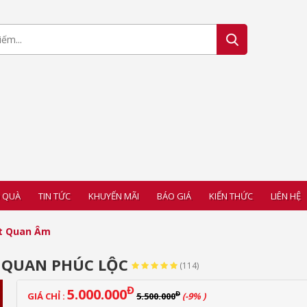
 QUÀ
TIN TỨC
KHUYẾN MÃI
BÁO GIÁ
KIẾN THỨC
LIÊN HỆ
ết Quan Âm
 QUAN PHÚC LỘC
(114)
Đ
5.000.000
Đ
GIÁ CHỈ :
5.500.000
(-9% )