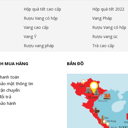
Hộp quà tết cao cấp
Hộp quà tết 2022
ữ lâu dài của trà khô)
Rượu Vang có hộp
Vang Pháp
Vang cao cấp
Rượu Vang có hộp
Vang Ý
Rượu vang úc
hiều, tụ tập, trước bữa ăn, quà tặng, cold brew
Rượu vang pháp
Trà cao cấp
GHỆ THUẬT QUÀ TẶNG
CH MUA HÀNG
BẢN ĐỒ
thanh toán
bảo mật thông tin
vận chuyển
ổi trả
bảo hành