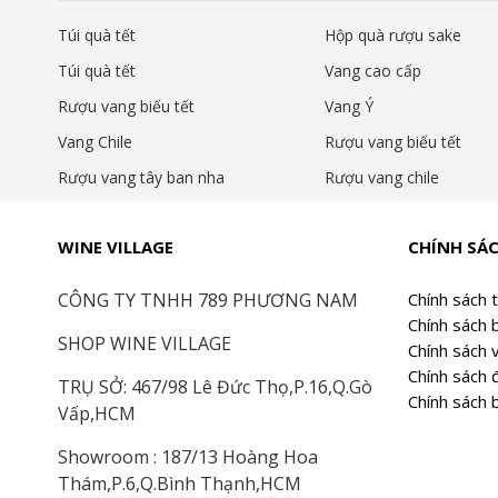
Giấy phép sản xuất:
SC11435052401198
Túi quà tết
Hộp quà rượu sake
Hạn sử dụng:
54.000 ngày (theo quy định lưu tr
Túi quà tết
Vang cao cấp
Rượu vang biếu tết
Vang Ý
Bảo quản:
Nơi khô ráo, thoáng mát
Vang Chile
Rượu vang biếu tết
✔ Phù hợp dùng:
sau bữa ăn, trà sáng, tiệc trà c
Rượu vang tây ban nha
Rượu vang chile
2. THIẾT KẾ HỘP QUÀ – ĐỈNH CAO N
WINE VILLAGE
CHÍNH SÁ
CÔNG TY TNHH 789 PHƯƠNG NAM
Chính sách 
Chính sách 
SHOP WINE VILLAGE
Chính sách 
Chính sách đ
TRỤ SỞ: 467/98 Lê Đức Thọ,P.16,Q.Gò
Chính sách 
Vấp,HCM
Showroom : 187/13 Hoàng Hoa
Thám,P.6,Q.Bình Thạnh,HCM