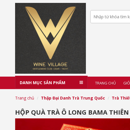
DANH MỤC SẢN PHẨM
TRANG CHỦ
GIỎ
Trang chủ
Thập Đại Danh Trà Trung Quốc
Trà Thi
HỘP QUÀ TRÀ Ô LONG BAMA THIÊN