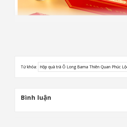
Từ khóa:
Hộp quà trà Ô Long Bama Thiên Quan Phúc Lộ
Trong văn hóa Á Đông,
trà không chỉ là thức uống
Bộ
Trà Ô Long Bama “Thiên Quan Phúc Lộc” 340
Bình luận
????
Thiết Quan Âm – Ô Long Nam Phúc Kiến
????
Đại Hồng Bào – Rock Tea Bắc Phúc Kiến
Một hộp –
hai phong vị
– trọn vẹn tinh hoa ngàn n