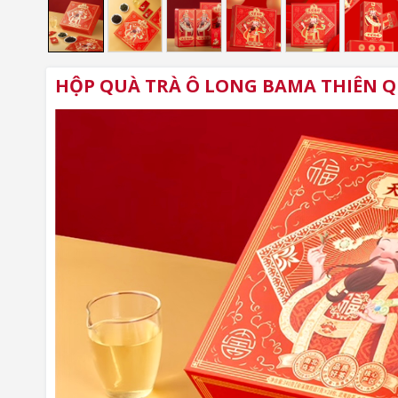
HỘP QUÀ TRÀ Ô LONG BAMA THIÊN Q