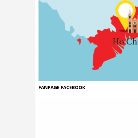
Bộ quà được
giám sát trực tiếp bởi Đạ
giữ gìn kỹ nghệ trà truyền thống Trung 
Ông đảm bảo:
Tuyển chọn nguyên liệu vùng lõi
Chế biến đúng kỹ nghệ
truyền thốn
Kiểm soát nghiêm ngặt từng bước: sao
FANPAGE FACEBOOK
Trà thành phẩm:
hương thơm sâu – 
Bởi vậy mỗi hộp trà Bát Mã không chỉ ng
3. Ý nghĩa phong thủy – Qu
MÔN