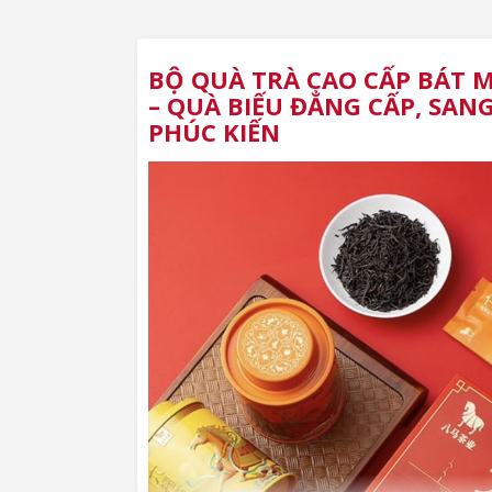
BỘ QUÀ TRÀ CAO CẤP BÁT 
– QUÀ BIẾU ĐẲNG CẤP, SAN
PHÚC KIẾN