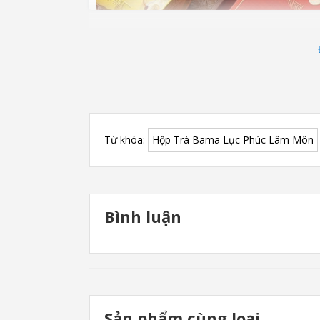
Từ khóa:
Hộp Trà Bama Lục Phúc Lâm Môn
Bình luận
Trong văn hóa Á Đông, trà không chỉ là 
Sản phẩm cùng loại