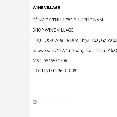
WINE VILLAGE
Có
độ dẻo nhẹ như gel trái cây
, tạo
Lá trà sau pha:
đen bóng – mọng – h
CÔNG TY TNHH 789 PHƯƠNG NAM
???? Ai thích trà ấm, dễ chịu, tốt cho tiêu h
SHOP WINE VILLAGE
TRỤ SỞ: 467/98 Lê Đức Thọ,P.16,Q.Gò Vấ
Thiết Quan Âm đậm hương – t
Showroom : 187/13 Hoàng Hoa Thám,P.6,
Hương đặc trưng:
MST: 0316581706
✔ Gạo rang (炒米香)
✔ Hương lan
HOTLINE: 0986 31 8383
✔ Hương trái cây ngọt
Trà viên tròn, dày, màu bóng mượt – 
Nước trà
vàng cam sáng
, vị
đậm – b
Lá trà
dày – mọng – giàu dưỡng ch
???? Loại trà “quốc dân”, ai uống cũng thíc