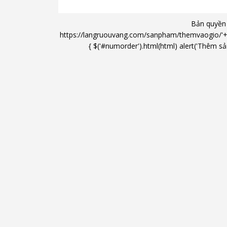
Bản quyền
https://langruouvang.com/sanpham/themvaogio/'+'/'+ 
{ $('#numorder').html(html) alert('Thêm sản
Hộp quà đỏ chủ đạo, biểu tượng
Phúc M
Trường thọ phúc