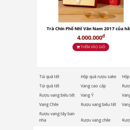
Hương thơm tự nhiên:
hoa, quả, mậ
Sợi trà mảnh, nhiều
kim tơ vàng ón
Trà Chín Phổ Nhĩ Vân Nam 2017 của h
Màu trà khô đẹp:
vàng – nâu – đen
đ
Bama Tea Eight Horses top đầu T
đ
4.000.000
Nước trà
vàng kim trong sáng
, vòn
THÊM VÀO GIỎ
Vị
ngọt mật sâu
, uống xong cổ họng
Lá trà sau pha
dày – tươi – còn lưu
Túi quà tết
Hộp quà rượu sake
Hộp 
Trà dễ uống, sang trọng, rất hợp để biếu 
Túi quà tết
Vang cao cấp
Rượ
Phổ Nhĩ chín Băng Đảo – mềm 
Rượu vang biếu tết
Vang Ý
Van
Vang Chile
Rượu vang biếu tết
Van
Hương
men nhẹ + mật ong thanh
Rượu vang tây ban
Vị trà
êm, sạch, dễ uống
, phù hợp mọ
nha
Rượu vang chile
Rượ
Nước trà
đỏ trong
, hương tinh tế