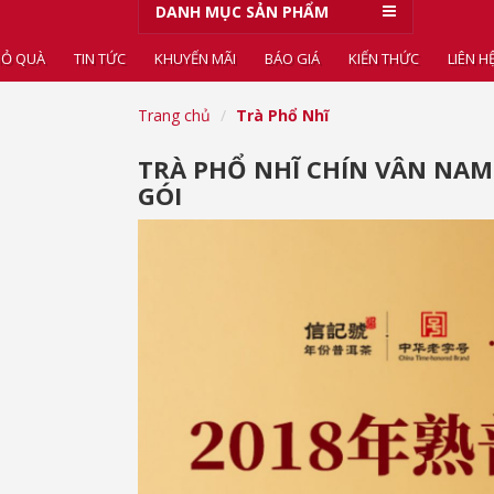
DANH MỤC SẢN PHẨM
IỎ QUÀ
TIN TỨC
KHUYẾN MÃI
BÁO GIÁ
KIẾN THỨC
LIÊN H
Trang chủ
Trà Phổ Nhĩ
TRÀ PHỔ NHĨ CHÍN VÂN NAM
GÓI