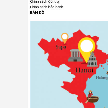
Chính sách đổi trả
Chính sách bảo hành
BẢN ĐỒ
Bắt nguồn từ di sản văn hóa trà thế giới 
người và đất trời.
Các thế hệ người trồng chè đã canh giữ r
Jingmai năm 2018 đuoẹc tuyển chọn kĩ lư