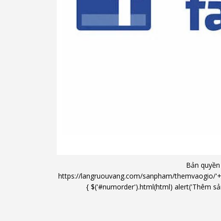
Quy Trình pha trà phức tạ và khắt khe.Qu
vừa phải giúp lá trà lên men đều,cộng v
vị ấm áp và êm dịu hơn cho món Phổ Nhĩ 
Bản quyền
https://langruouvang.com/sanpham/themvaogio/'+'/'+ 
{ $('#numorder').html(html) alert('Thêm sản