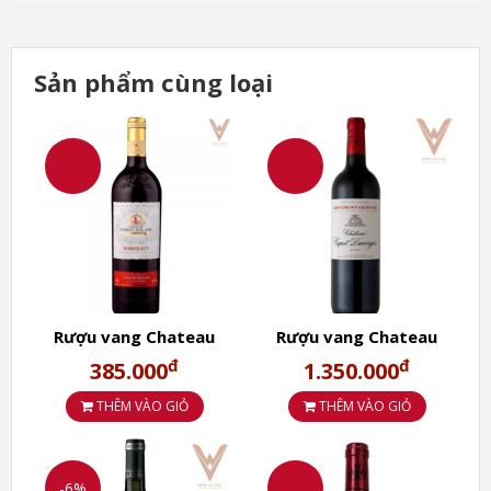
Quá trình lên men rượu vang được sản xuất theo
Sản phẩm cùng loại
công nghệ cổ điển, cho phép lưu giữ hương thơm và
hương vị hấp dẫn của nho.
Theo các chuyên gia, sự cân bằng hoàn hảo và một cơ
sở tốt sẽ cho phép rượu vang tannic phát triển cho
đến năm 2025, ngày càng bộc lộ nhiều hương vị trái
cây và cay thanh lịch hơn.
Rượu vang Chateau
Rượu vang Chateau
Garat Bel Air Bordeaux
Capet Duverger
đ
đ
385.000
1.350.000
2.Cách uống Rượu vang Baron De
Lamothe Bordeaux như thế nào
THÊM VÀO GIỎ
THÊM VÀO GIỎ
chuẩn?
-6%