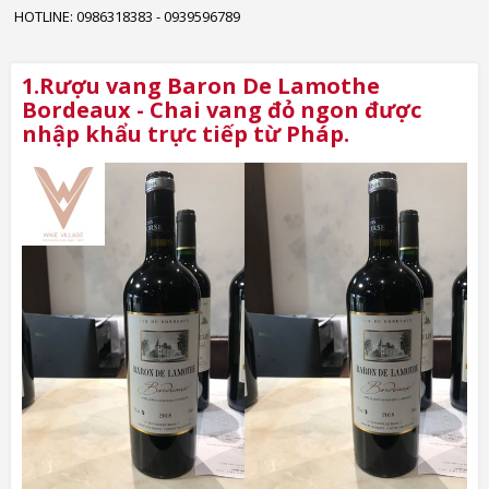
HOTLINE: 0986318383 - 0939596789
1.Rượu vang Baron De Lamothe
Bordeaux - Chai vang đỏ ngon được
nhập khẩu trực tiếp từ Pháp.