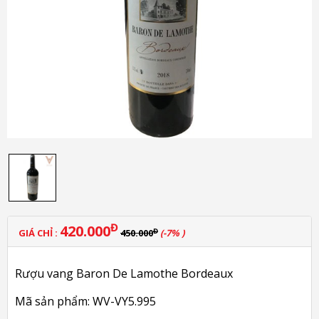
Đ
420.000
Đ
GIÁ CHỈ :
450.000
(-7% )
Rượu vang Baron De Lamothe Bordeaux
Mã sản phẩm: WV-VY5.995