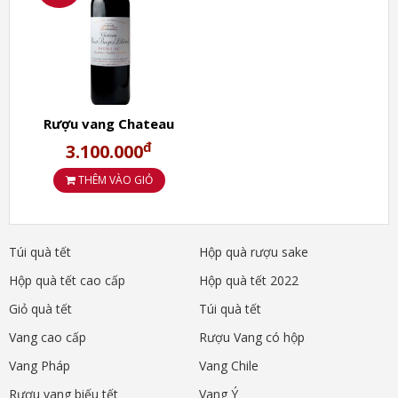
Rượu hoàn hảo cho món thịt cừu nướng hoặc thịt bê,
thịt nai, thịt nướng và pho mát cứng.
Rượu vang Chateau
Hàng trăm sản phẩm Rượu vang Pháp ngon tại Wine
Haut Bages Liberal
đ
3.100.000
Village đang có Khuyến mãi.
Pauillac
THÊM VÀO GIỎ
3.Mua rượu vang Baron De Lamothe
Bordeaux chính hãng uy tín giá tốt
Túi quà tết
Hộp quà rượu sake
nhất ở đâu?
Hộp quà tết cao cấp
Hộp quà tết 2022
Giỏ quà tết
Túi quà tết
Vang cao cấp
Rượu Vang có hộp
Vang Pháp
Vang Chile
Rượu vang biếu tết
Vang Ý