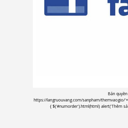
Bản quyền
https://langruouvang.com/sanpham/themvaogio/'+'/'+ 
{ $('#numorder').html(html) alert('Thêm sản