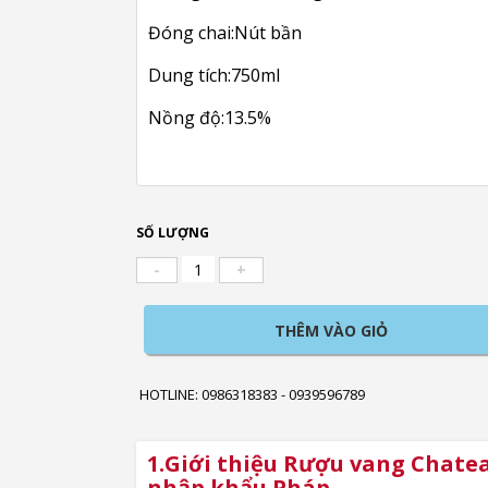
Đóng chai:Nút bần
Dung tích:750ml
Nồng độ:13.5%
SỐ LƯỢNG
-
+
THÊM VÀO GIỎ
HOTLINE: 0986318383 - 0939596789
1.Giới thiệu Rượu vang Chate
nhập khẩu Pháp.