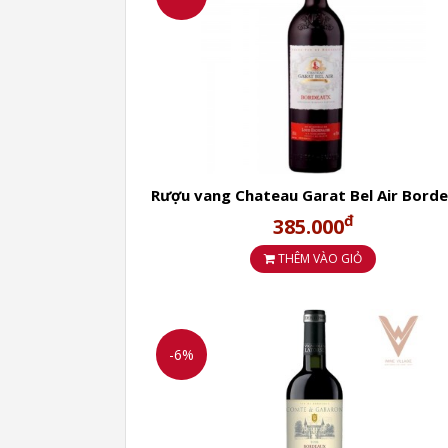
Château Lynch-Moussas 2010 có màu ruby ​
cây đen, quả lý chua, quả sung và quả mận
Rượu vang Château Lynch-Moussas 2010 c
nhất từ năm 2015 đến 2025, đây là khoảng
Chateau Lynch-Moussas thuộc sở hữu của
Rượu vang Chateau Garat Bel Air Bord
rượu vang lớn nhất ở Pháp. Được thành lập
đ
385.000
vừa phân phối các loại rượu vang trên kh
THÊM VÀO GIỎ
-6%