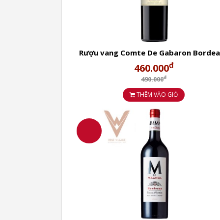
Rượu vang Comte De Gabaron Borde
đ
460.000
đ
490.000
THÊM VÀO GIỎ
2.Hướng dẫn sử dụng RƯỢU 
VINTAGE 2010