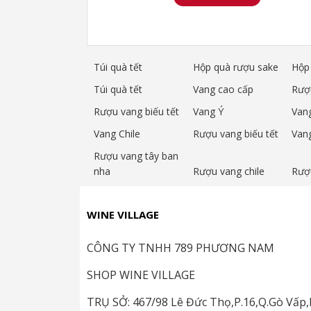
Nhiệt độ phục vụ phù hợp sẽ mang lại sự c
rượu vang đặc biệt Grand Cru Classe. Tại
trước khi thưởng thức.
Túi quà tết
Hộp quà rượu sake
Hộp 
Túi quà tết
Vang cao cấp
Rượ
Rượu vang biếu tết
Vang Ý
Van
Nhiệt độ: 15-180C ướp trong xô đá khoản
Vang Chile
Rượu vang biếu tết
Van
Rượu vang tây ban
Kiểu ly: Bordeaux Style. Lắc rượu trước kh
nha
Rượu vang chile
Rượ
WINE VILLAGE
Decanter/ vang thở: 60 phút trước khi th
CÔNG TY TNHH 789 PHƯƠNG NAM
SHOP WINE VILLAGE
Phối với thức ăn: Loại vang chỉ dành cho 
hạng A chế biến là hoàn hảo nhất để cảm 
TRỤ SỞ: 467/98 Lê Đức Thọ,P.16,Q.Gò Vấ