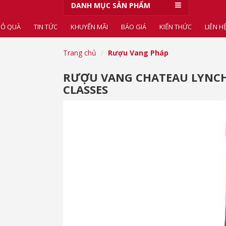
DANH MỤC SẢN PHẨM
IỎ QUÀ
TIN TỨC
KHUYẾN MÃI
BÁO GIÁ
KIẾN THỨC
LIÊN H
Trang chủ
Rượu Vang Pháp
RƯỢU VANG CHATEAU LYNC
CLASSES