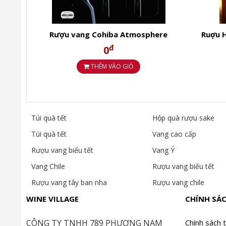
Xuất xứ: Trung Quốc nội địa
Rượu vang Cohiba Atmosphere
Ruợu 
Reserva 2011
COH
đ
KẾT LUẬN
0
THÊM VÀO GIỎ
COHIBA 18 Years Double Oak Whisky
là lựa chọn 
thành. Đây cũng là món quà sang trọng, tinh tế cho c
Túi quà tết
Hộp quà rượu sake
Túi quà tết
Vang cao cấp
Rượu vang biếu tết
Vang Ý
Vang Chile
Rượu vang biếu tết
Rượu vang tây ban nha
Rượu vang chile
WINE VILLAGE
CHÍNH SÁ
CÔNG TY TNHH 789 PHƯƠNG NAM
Chính sách 