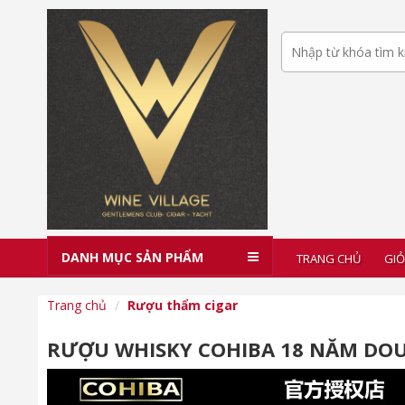
DANH MỤC SẢN PHẨM
TRANG CHỦ
GIỎ
Trang chủ
Rượu thẩm cigar
RƯỢU WHISKY COHIBA 18 NĂM DO