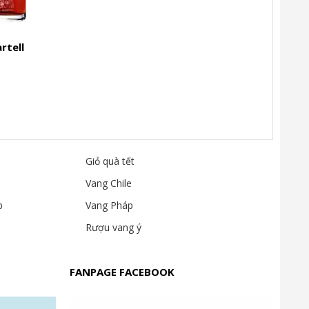
rtell
mpagne
p, giàu chiều sâu, hậu vị dài và phong cách trưởng
Giỏ quà tết
Vang Chile
p
Vang Pháp
Rượu vang ý
FANPAGE FACEBOOK