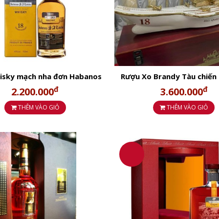
chai.
thương hiệu COHIBA đặc trưng, sang trọng.
 – đối tác – sếp lớn – khách VIP
.
isky mạch nha đơn Habanos
Rượu Xo Brandy Tàu chiến
 Cohiba 18 Single Malt
Hải Quân Việt Nam
đ
đ
2.200.000
3.600.000
THÊM VÀO GIỎ
THÊM VÀO GIỎ
u Âu
m