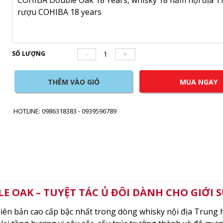
rượu COHIBA 18 years
SỐ LƯỢNG
-
+
THÊM VÀO GIỎ
MUA NGAY
HOTLINE: 0986318383 - 0939596789
E OAK – TUYỆT TÁC Ủ ĐÔI DÀNH CHO GIỚI
iên bản cao cấp bậc nhất trong dòng whisky nội địa Trung 