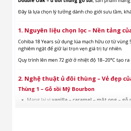
Double Oak – ủ đôi thùng gỗ sồi
, sản phẩm mang 
Đây là lựa chọn lý tưởng dành cho giới sưu tầm, khá
1. Nguyên liệu chọn lọc – Nền tảng củ
Cohiba 18 Years sử dụng lúa mạch hữu cơ từ vùng 5
nghiêm ngặt để giữ lại trọn vẹn giá trị tự nhiên.
Quy trình lên men 72 giờ ở nhiệt độ 18–20°C tạo ra
2. Nghệ thuật ủ đôi thùng – Vẻ đẹp c
Thùng 1 – Gỗ sồi Mỹ Bourbon
Mang lại vị
vanilla – caramel – mật ong – gỗ 
Hương thơm ngọt ấm, dễ chịu, lan tỏa.
Thùng 2 – Gỗ sồi châu Âu Oloroso / PX