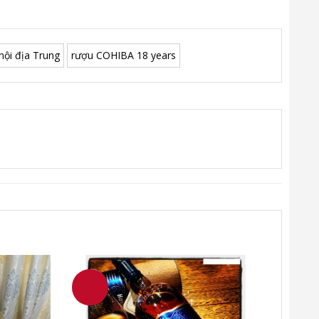
nội địa Trung
rượu COHIBA 18 years
18 năm.