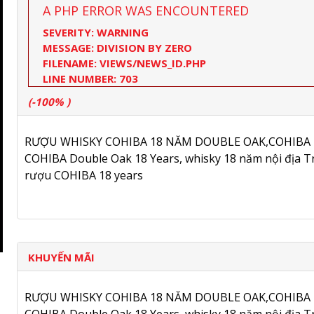
A PHP ERROR WAS ENCOUNTERED
SEVERITY: WARNING
MESSAGE: DIVISION BY ZERO
FILENAME: VIEWS/NEWS_ID.PHP
LINE NUMBER: 703
(-100% )
RƯỢU WHISKY COHIBA 18 NĂM DOUBLE OAK,COHIBA 
COHIBA Double Oak 18 Years, whisky 18 năm nội địa T
rượu COHIBA 18 years
KHUYẾN MÃI
RƯỢU WHISKY COHIBA 18 NĂM DOUBLE OAK,COHIBA 
COHIBA Double Oak 18 Years, whisky 18 năm nội địa T