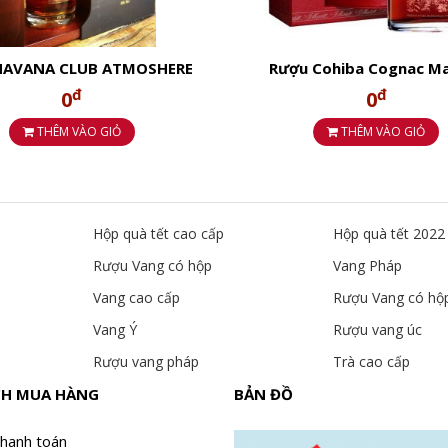
HAVANA CLUB ATMOSHERE
Rượu Cohiba Cognac Ma
IBA UNION 700ml 40%
Appellation Grande Cha
đ
đ
0
0
Controlee
THÊM VÀO GIỎ
THÊM VÀO GIỎ
hoàn hảo cho những ai đang tìm kiếm một chai whisky cao cấ
ác dịp lễ tết – tiếp khách – tặng đối tác.
Hộp quà tết cao cấp
Hộp quà tết 2022
Rượu Vang có hộp
Vang Pháp
Vang cao cấp
Rượu Vang có hộ
Vang Ý
Rượu vang úc
Rượu vang pháp
Trà cao cấp
CH MUA HÀNG
BẢN ĐỒ
thanh toán