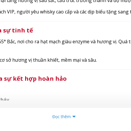
lại tầng hương vị sâu sắc, cấu trúc trưởng thành và độ mượ
ch VIP, người yêu whisky cao cấp và các dịp biếu tặng sang 
a sự tinh tế
5° Bắc, nơi cho ra hạt mạch giàu enzyme và hương vị. Quá 
 cơ sở hương vị thuần khiết, mềm mại và sâu.
ủa sự kết hợp hoàn hảo
cháy
.
Đọc thêm