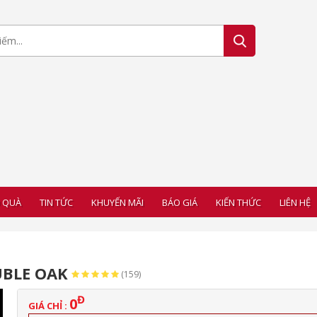
 QUÀ
TIN TỨC
KHUYẾN MÃI
BÁO GIÁ
KIẾN THỨC
LIÊN HỆ
UBLE OAK
(159)
Đ
0
GIÁ CHỈ :