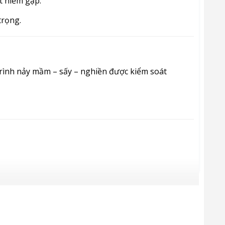
t hiếm gặp.
trọng.
trình nảy mầm – sấy – nghiền được kiểm soát