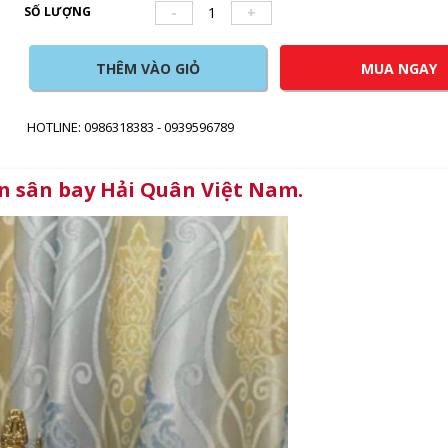
SỐ LƯỢNG
-
+
THÊM VÀO GIỎ
MUA NGAY
HOTLINE: 0986318383 - 0939596789
n sân bay Hải Quân Việt Nam.