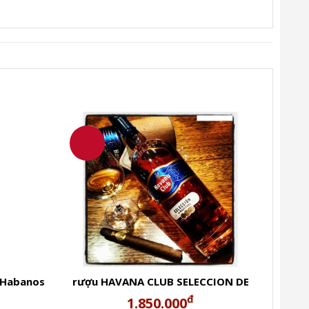
ho thị trường VN!
 Habanos
rượu HAVANA CLUB SELECCION DE
alt
MAESTROS Rum
đ
1.850.000