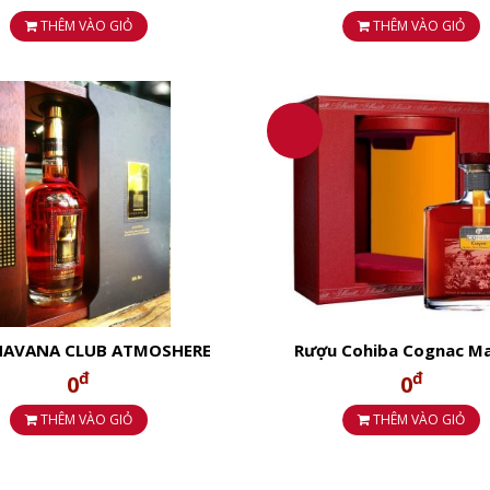
THÊM VÀO GIỎ
THÊM VÀO GIỎ
HAVANA CLUB ATMOSHERE
Rượu Cohiba Cognac Ma
IBA UNION 700ml 40%
Appellation Grande Cha
đ
đ
0
0
Controlee
THÊM VÀO GIỎ
THÊM VÀO GIỎ