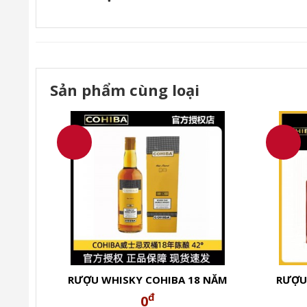
Sản phẩm cùng loại
Rượu Xo Brandy Tàu chiến sân bay Hải Quân VN cự
Lô đầu tiên 100 chai đã có mặt tại VN!
Cao 25cm
Rộng 20cm
Dài 58cm
RƯỢU WHISKY COHIBA 18 NĂM
RƯỢU
DOUBLE OAK
đ
0
Nặng ~6kg