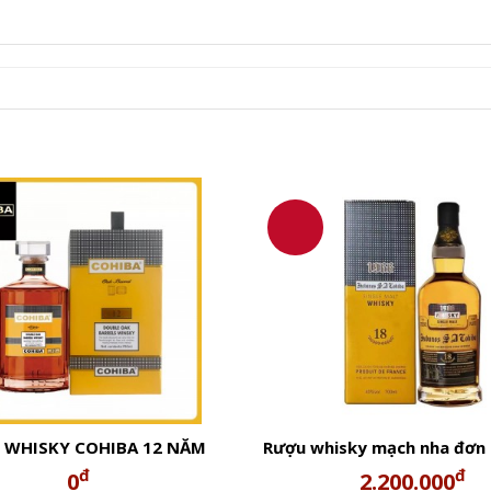
c đẹp nhập khẩu nguyên thùng từ Nga được đặt làm riêng c
 WHISKY COHIBA 12 NĂM
Rượu whisky mạch nha đơn
DOUBLE OAK
SA Cohiba 18 Single M
đ
đ
0
2.200.000