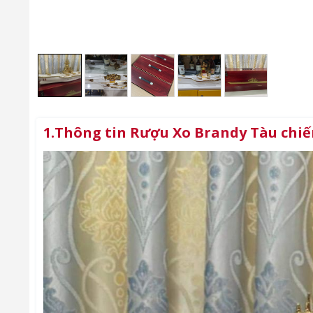
1.Thông tin Rượu Xo Brandy Tàu chiế