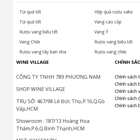
Túi quà tết
Hộp quà rượu sake
Túi quà tết
Vang cao cấp
Rượu vang biếu tết
Vang Ý
Vang Chile
Rượu vang biếu tết
Rượu vang tây ban nha
Rượu vang chile
WINE VILLAGE
CHÍNH SÁ
CÔNG TY TNHH 789 PHƯƠNG NAM
Chính sách 
Chính sách 
SHOP WINE VILLAGE
Chính sách 
Chính sách đ
TRỤ SỞ: 467/98 Lê Đức Thọ,P.16,Q.Gò
Chính sách 
Vấp,HCM
Showroom : 187/13 Hoàng Hoa
Thám,P.6,Q.Bình Thạnh,HCM