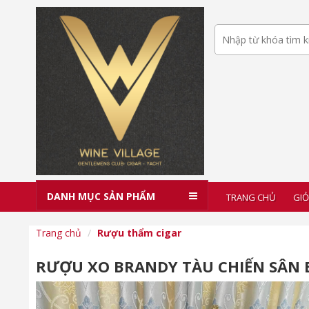
DANH MỤC SẢN PHẨM
TRANG CHỦ
GIỎ
Trang chủ
Rượu thẩm cigar
RƯỢU XO BRANDY TÀU CHIẾN SÂN 