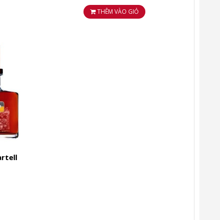
THÊM VÀO GIỎ
rtell
mpagne