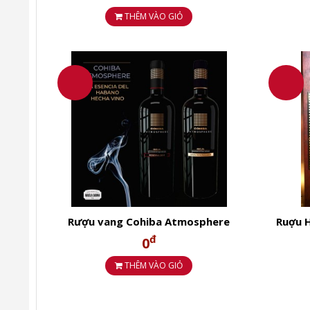
THÊM VÀO GIỎ
Ngập nước 2.5lit
Rượu vang Cohiba Atmosphere
Ruợu 
Reserva 2011
COH
đ
0
THÊM VÀO GIỎ