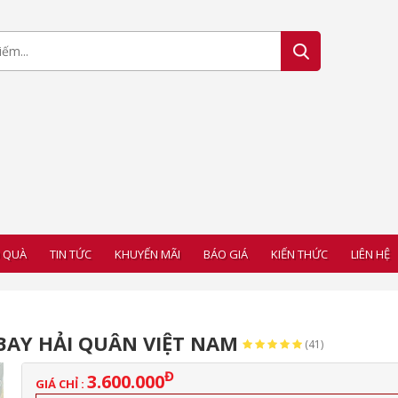
 QUÀ
TIN TỨC
KHUYẾN MÃI
BÁO GIÁ
KIẾN THỨC
LIÊN HỆ
BAY HẢI QUÂN VIỆT NAM
(41)
Đ
3.600.000
GIÁ CHỈ :