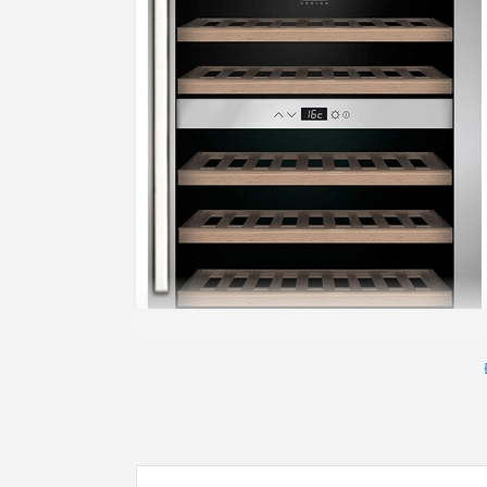
Thưởng thức và lưu trữ những chai rượu va
Và để phục vụ tốt nhất cho nhu cầu này, 
sản phẩm tủ bảo quản rượu với nhiều tín