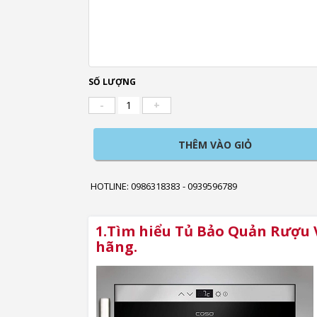
SỐ LƯỢNG
-
+
THÊM VÀO GIỎ
HOTLINE: 0986318383 - 0939596789
1.Tìm hiểu Tủ Bảo Quản Rượu 
hãng.