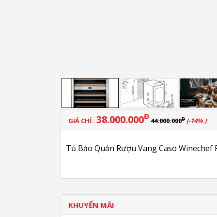
Đ
38.000.000
Đ
GIÁ CHỈ :
44.000.000
(-14% )
Tủ Bảo Quản Rượu Vang Caso Winechef P
KHUYẾN MÃI