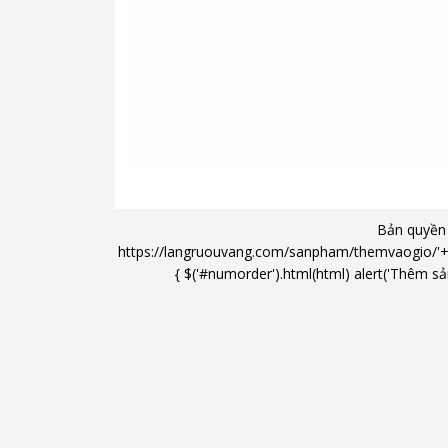
Tủ Bảo Quản Rượu Vang Caso Winechef Pr
thông minh thông qua sóng Wifi giúp bạn 
Bản quyền
https://langruouvang.com/sanpham/themvaogio/'+'/'+ 
{ $('#numorder').html(html) alert('Thêm sản
Kiểm soát nhiệt độ
Nhiệt độ có thể được điều chỉnh trong k
hơn nhiệt độ phòng xung quanh. Đồ uống
hoặc nước cũng có thể được lưu trữ tron