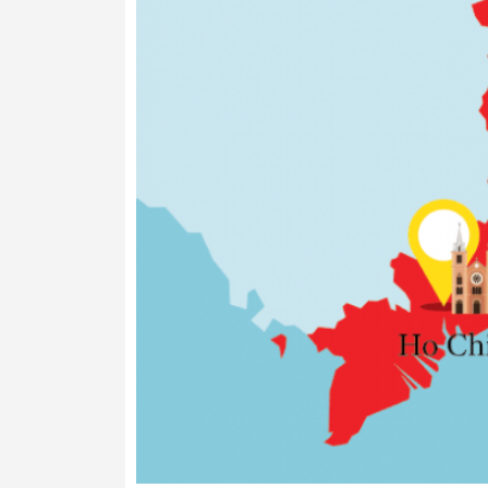
dễ dàng. Ngoài ra, với thiết kế vượt thời 
tay cầm siêu tiện lợi, thêm vào đó có th
các loại rượu của bạn.
Kệ gỗ
Lưu trữ rượu của bạn trên các kệ lưu trữ b
chai Bordeaux tiêu chuẩn.
Bảo vệ khỏi tia UV
Cửa kính nhiều lớp cách nhiệt hoàn hảo v
năng lượng cao. Một bộ lọc tia cực tím tr
bạn khỏi bức xạ tia cực tím.