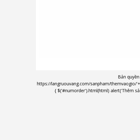
- Vùng nhiệt độ 5 - 20°C có thể điều chỉnh
Nhiệt độ có thể được đặt trong khoảng 5
Đồ uống như rượu sủi tăm, nước chanh ho
WineComfort.
(Giá trị trong nhà có thể đạt được không t
Bản quyền
https://langruouvang.com/sanpham/themvaogio/'+'/'+ 
{ $('#numorder').html(html) alert('Thêm sản
- Lưu thông và độ ẩm
Thông gió tích cực đảm bảo lưu thông khô
đều.
Độ ẩm không khí lý tưởng được tạo ra tr