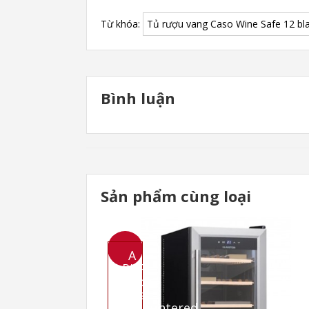
Từ khóa:
Tủ rượu vang Caso Wine Safe 12 blac
Bình luận
Sản phẩm cùng loại
A
PHP
Error
- Bảo quản an toàn: 12 chai rượu vang cao
was
encountered
tháo rời. Hoặc bạn có thể chỉ cần lấy đáy 