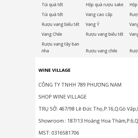
- Kích thước sản phẩm: 550 x 395 x 515 m
Túi quà tết
Hộp quà rượu sake
Hộp 
- Sức chứa: Lưu trữ tối đa 12 chai (cao đ
Túi quà tết
Vang cao cấp
Rượ
- Công suất: 60 watt
Rượu vang biếu tết
Vang Ý
Van
Vang Chile
Rượu vang biếu tết
Van
- Điện áp: 230 – 50 Hz
Rượu vang tây ban
- Vật liệu: Kính, thép không gỉ, gỗ
nha
Rượu vang chile
Rượ
- Công nghệ: Công nghệ máy nén
WINE VILLAGE
- Tiêu thụ năng lượng hàng năm: 35 kilo
- Độ ồn: 39 dB.
CÔNG TY TNHH 789 PHƯƠNG NAM
SHOP WINE VILLAGE
3.Đặc điểm nổi bật của Caso 
TRỤ SỞ: 467/98 Lê Đức Thọ,P.16,Q.Gò Vấ
Showroom : 187/13 Hoàng Hoa Thám,P.6,
MST: 0316581706