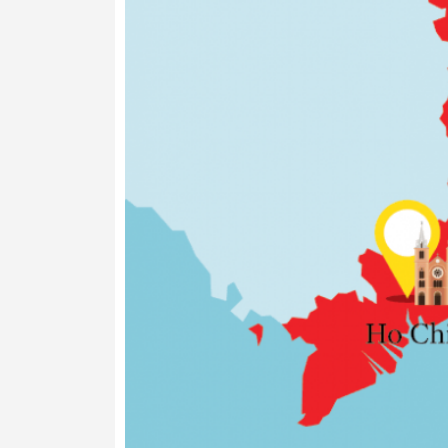
- Máy nén hoạt động trơn tru trên bàn c
của bạn cần.
- Quạt hoạt động cho nhiệt độ rất đều.
- Kính an toàn cách nhiệt ba lớp với bộ lọ
- Năng lượng loại A - cách nhiệt tuyệt vời 
- Màn hình hiển thị nhiệt độ LED của vùn
- Thiết kế vượt thời gian với mặt trước th
lưu trữ bằng gỗ có thể tháo rời.
* Tủ lạnh đựng rượu với công nghệ nén ch