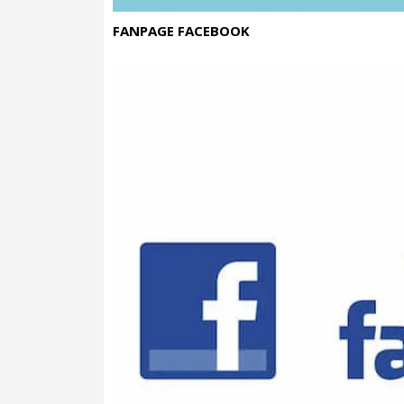
FANPAGE FACEBOOK
- Công nghệ nén chuyên nghiệp và lưu tr
Quá trình nén, với một hệ thống kiểm soát
lâu dài tối ưu cho rượu vang tốt của bạn.
giảm rung, bình giữ rượu mang lại cho rượ