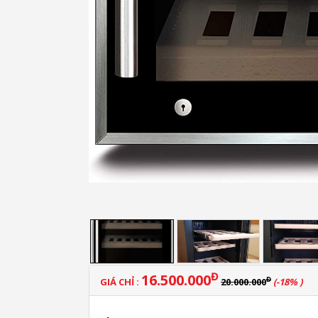
Đ
16.500.000
Đ
GIÁ CHỈ :
20.000.000
(-18% )