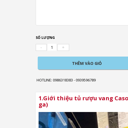
SỐ LƯỢNG
-
+
THÊM VÀO GIỎ
HOTLINE: 0986318383 - 0939596789
1.Giới thiệu tủ rượu vang Caso
ga)