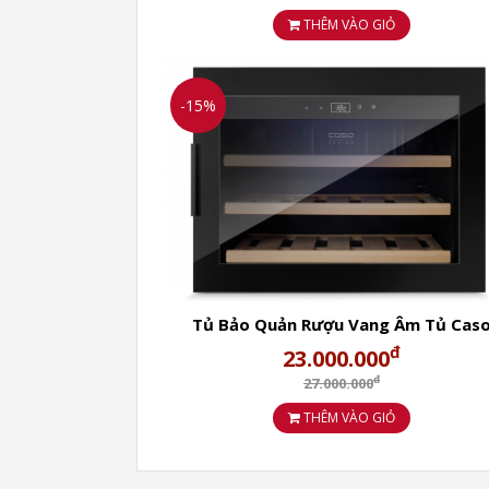
THÊM VÀO GIỎ
-15%
Tủ Bảo Quản Rượu Vang Âm Tủ Cas
WineSafe 18 EB Black - 627
đ
23.000.000
- Thương hiệu: Caso
đ
27.000.000
- Màu sắc: Đen
THÊM VÀO GIỎ
- Trọng lượng sản phẩm: 22,3 kg