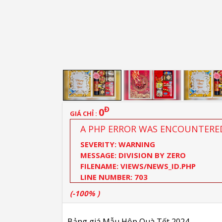
Đ
0
GIÁ CHỈ :
A PHP ERROR WAS ENCOUNTERE
SEVERITY: WARNING
MESSAGE: DIVISION BY ZERO
FILENAME: VIEWS/NEWS_ID.PHP
LINE NUMBER: 703
(-100% )
Bảng giá Mẫu Hộp Quà Tết 2024