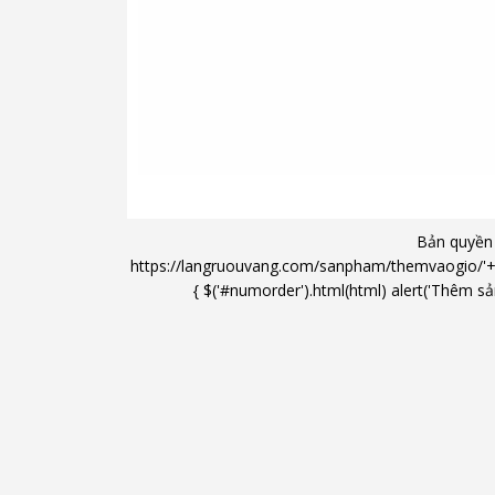
Bản quyền
https://langruouvang.com/sanpham/themvaogio/'+'/'+ 
{ $('#numorder').html(html) alert('Thêm sản