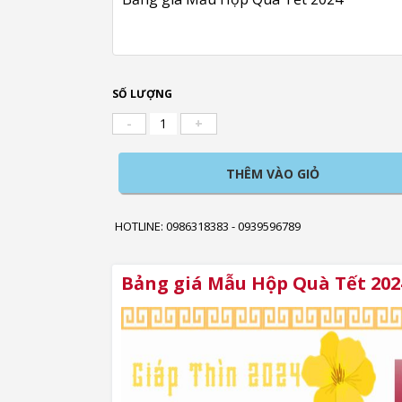
SỐ LƯỢNG
-
+
THÊM VÀO GIỎ
HOTLINE: 0986318383 - 0939596789
Bảng giá Mẫu Hộp Quà Tết 202