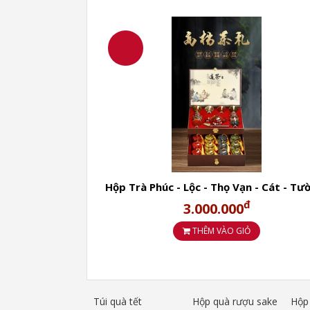
Hộp Trà Phúc - Lộc - Thọ Vạn - Cát - Tư
Hộp quà bọc da cao cấp Trà đen Jin Jun
đ
3.000.000
THÊM VÀO GIỎ
Túi quà tết
Hộp quà rượu sake
Hộp 