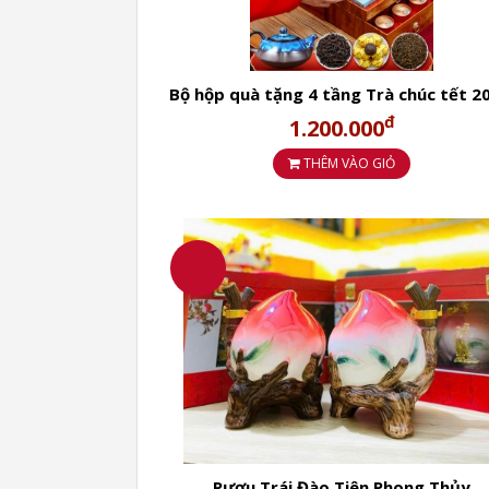
Bộ hộp quà tặng 4 tầng Trà chúc tết 2
đ
1.200.000
THÊM VÀO GIỎ
Rượu Trái Đào Tiên Phong Thủy