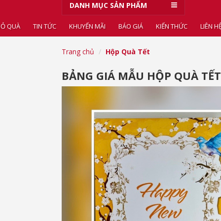
DANH MỤC SẢN PHẨM
IỎ QUÀ
TIN TỨC
KHUYẾN MÃI
BÁO GIÁ
KIẾN THỨC
LIÊN H
Trang chủ
Hộp Quà Tết
BẢNG GIÁ MẪU HỘP QUÀ TẾT