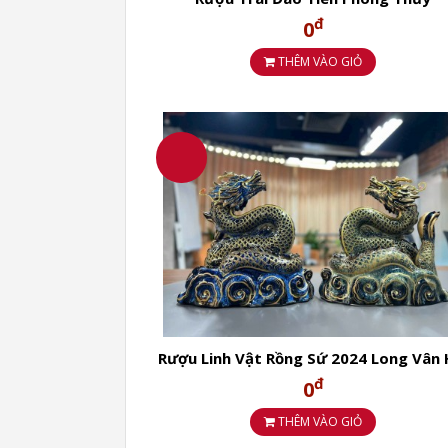
đ
0
THÊM VÀO GIỎ
Rượu Linh Vật Rồng Sứ 2024 Long Vân 
Lộc ROYAL DARIUS XO GOLD 23K
đ
0
THÊM VÀO GIỎ