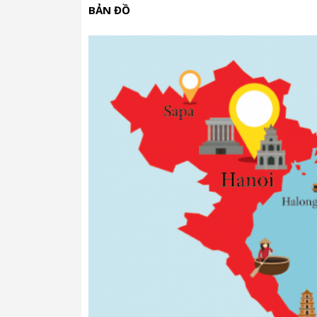
BẢN ĐỒ
sừng dài, đuôi xoè 9 dải hình ngọn lửa v
Sứ Mệnh Gửi Gắm Trọn Vẹn Tâm Ý
Hãng COGNAC EURO NEGRO không chỉ làm 
gắm trọn vẹn tâm ý trong sản phẩm này. 
mộ điệu trong dịp tết Nguyên Đán Giáp Th
Linh Vật DRAGON D’OR và Giao Th
Thời khắc giao thừa linh thiêng của năm
Elegance hứa hẹn sẽ là một điềm lành xuấ
là một loại rượu, đây còn là biểu tượng 
Sản Phẩm Xuất Sắc và Nguyên Cha
Hình ảnh mô phỏng Rồng Hoàng Gia không 
trọng và lòng kiêu hãnh. Sản phẩm được 