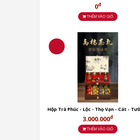
Lộc ROYAL DARIUS XO GOLD 23K
Loại rượu: Brandy XO
đ
0
Nồng độ: 40% vol
THÊM VÀO GIỎ
3.Tìm hiểu Ý Nghĩa Rượu Linh
Dor XO Extra Elegance trong d
Hộp Trà Phúc - Lộc - Thọ Vạn - Cát - Tư
Hộp quà bọc da cao cấp Trà đen Jin Jun
đ
3.000.000
THÊM VÀO GIỎ