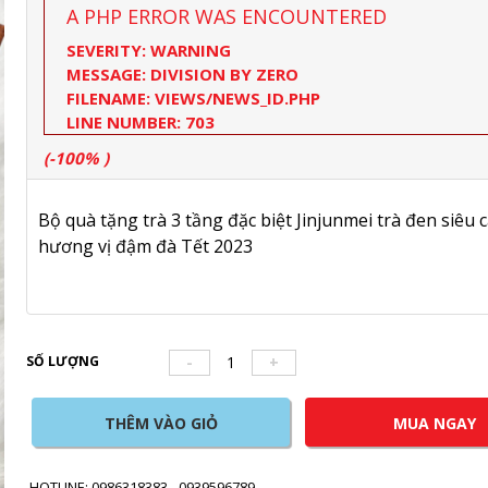
A PHP ERROR WAS ENCOUNTERED
SEVERITY: WARNING
MESSAGE: DIVISION BY ZERO
FILENAME: VIEWS/NEWS_ID.PHP
LINE NUMBER: 703
(-100% )
Bộ quà tặng trà 3 tầng đặc biệt Jinjunmei trà đen siêu 
hương vị đậm đà Tết 2023
SỐ LƯỢNG
-
+
THÊM VÀO GIỎ
MUA NGAY
HOTLINE: 0986318383 - 0939596789