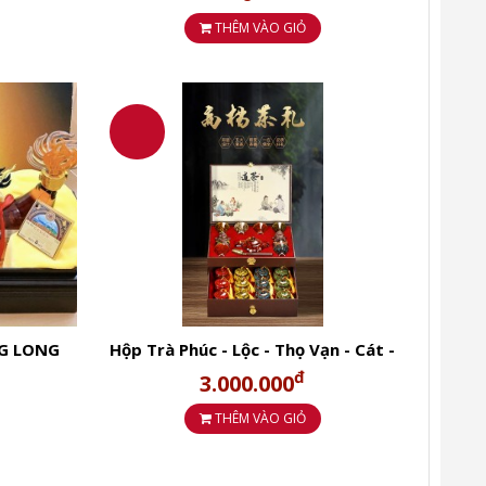
THÊM VÀO GIỎ
ng các bạn.
 Đại Hồng Bào.
ương vị đậm đà Tết 2023.
G LONG
Hộp Trà Phúc - Lộc - Thọ Vạn - Cát -
Tường-Hộp quà bọc da cao cấp Trà
đ
3.000.000
đen Jin Junmei.
THÊM VÀO GIỎ