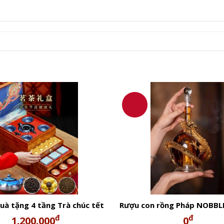
uà tặng 4 tầng Trà chúc tết
Rượu con rồng Pháp NOBBL
2024.
Hors d’Age-Rượu tết 
đ
đ
1.200.000
0