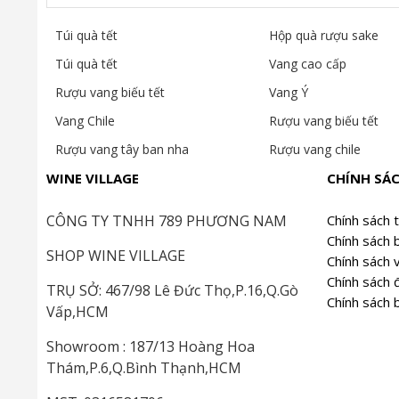
Túi quà tết
Hộp quà rượu sake
Túi quà tết
Vang cao cấp
Rượu vang biếu tết
Vang Ý
Vang Chile
Rượu vang biếu tết
Rượu vang tây ban nha
Rượu vang chile
WINE VILLAGE
CHÍNH SÁ
CÔNG TY TNHH 789 PHƯƠNG NAM
Chính sách 
Chính sách 
SHOP WINE VILLAGE
Chính sách 
Chính sách đ
TRỤ SỞ: 467/98 Lê Đức Thọ,P.16,Q.Gò
Chính sách 
Vấp,HCM
Showroom : 187/13 Hoàng Hoa
Thám,P.6,Q.Bình Thạnh,HCM