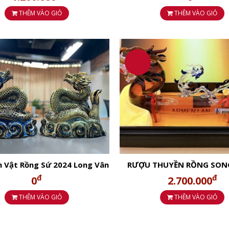
THÊM VÀO GIỎ
THÊM VÀO GIỎ
ón xuân ngắm trăng cùng gia đình thì còn gì bằng phải khô
c hoặc biếu cho các bậc cao tuổi cũng rất ý nghĩa.
tách cao cấp mà còn trà Thiết Quan Âm, trà Ngọc Quế và trà
3 tầng đặc biệt Jinjunmei trà đen siêu cấp h
h Vật Rồng Sứ 2024 Long Vân
RƯỢU THUYỀN RỒNG SON
 ROYAL DARIUS XO GOLD 23K
đ
đ
0
2.700.000
THÊM VÀO GIỎ
THÊM VÀO GIỎ