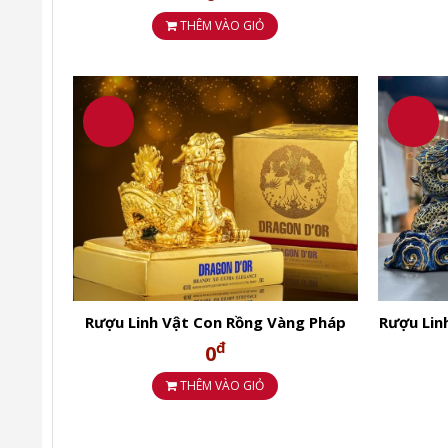
THÊM VÀO GIỎ
Nhân dịp TẾT sắp đến.Nhâm nhi tách trà ăn bánh đ
Ngoài ra mẫu trà cao cấp 3 tầng này mua tặng đối tá
Bộ trà 3 tầng không những có thiết kế đẹp, bộ ấm 
2.THông tin chi tiết Bộ quà tặng trà 
Rượu Linh Vật Con Rồng Vàng Pháp
Rượu Lin
2024 Dragon Dor XO Extra Elegance
Hội Lộc
đ
0
THÊM VÀO GIỎ