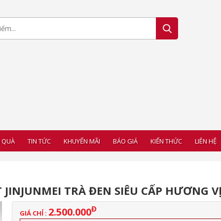
 QUÀ
TIN TỨC
KHUYẾN MÃI
BÁO GIÁ
KIẾN THỨC
LIÊN HỆ
 JINJUNMEI TRÀ ĐEN SIÊU CẤP HƯƠNG VỊ
Đ
2.500.000
GIÁ CHỈ :