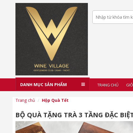
DANH MỤC SẢN PHẨM
TRANG CHỦ
GIỎ
Trang chủ
Hộp Quà Tết
BỘ QUÀ TẶNG TRÀ 3 TẦNG ĐẶC BIỆT