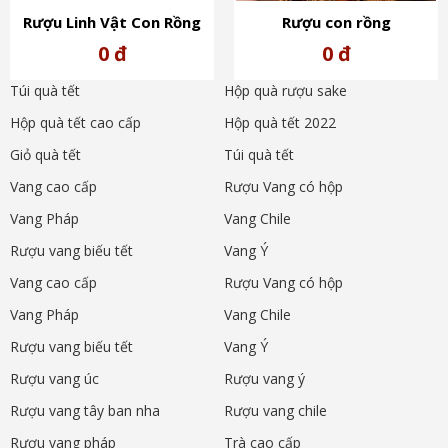
Rượu Linh Vật Con Rồng
Rượu con rồng
Vàng Pháp 2024 Dragon
Pháp NOBBLE Cognac Hors
0 đ
0 đ
Dor XO Extra Elegance
d’Age-Rượu tết 2024
Túi quà tết
Hộp quà rượu sake
Hộp quà tết cao cấp
Hộp quà tết 2022
Giỏ quà tết
Túi quà tết
Vang cao cấp
Rượu Vang có hộp
Vang Pháp
Vang Chile
Rượu vang biếu tết
Vang Ý
Vang cao cấp
Rượu Vang có hộp
Vang Pháp
Vang Chile
Rượu vang biếu tết
Vang Ý
Rượu vang úc
Rượu vang ý
Rượu vang tây ban nha
Rượu vang chile
Rượu vang pháp
Trà cao cấp