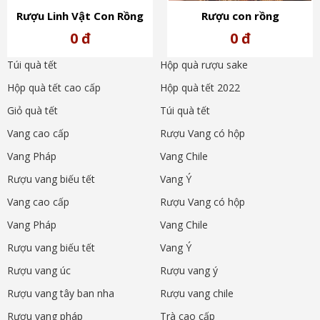
Rượu Linh Vật Con Rồng
Rượu con rồng
Vàng Pháp 2024 Dragon
Pháp NOBBLE Cognac Hors
0 đ
0 đ
Dor XO Extra Elegance
d’Age-Rượu tết 2024
Túi quà tết
Hộp quà rượu sake
Hộp quà tết cao cấp
Hộp quà tết 2022
Giỏ quà tết
Túi quà tết
Vang cao cấp
Rượu Vang có hộp
Vang Pháp
Vang Chile
Rượu vang biếu tết
Vang Ý
Vang cao cấp
Rượu Vang có hộp
Vang Pháp
Vang Chile
Rượu vang biếu tết
Vang Ý
Rượu vang úc
Rượu vang ý
Rượu vang tây ban nha
Rượu vang chile
Rượu vang pháp
Trà cao cấp