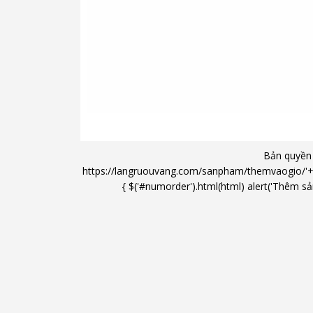
Bản quyền
https://langruouvang.com/sanpham/themvaogio/'+'/'+ 
{ $('#numorder').html(html) alert('Thêm sản