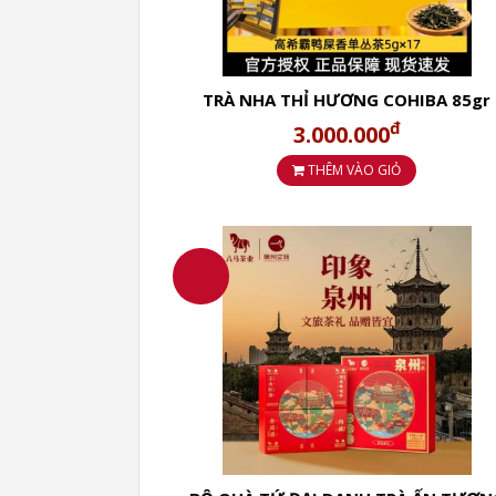
Nhiệt độ nước pha : 95-100oC
Nguồn gốc :Trung Quốc đại lục,Tỉnh Phú
TRÀ NHA THỈ HƯƠNG COHIBA 85gr
Mô tả đặc điểm kỹ thuật Bốn lon tách trà
đ
Bao bì đóng gói các loại trà
3.000.000
Loại bao bì đóng hộp
THÊM VÀO GIỎ
Các tình huống áp dụng : Tiệc trà buổi sá
Thích hợp cho bộ trà "Bát sứ nắp cốc nồi 
Danh sách thành phần
Xem hướng dẫn đóng gói để biết chi tiết
Hạn sử dụng 1080 ngày tương đương 3 n
2.Tìm hiểu về Tứ Đại Danh Tr
a.Trà Đại Hồng Bào Bama lon thiếc