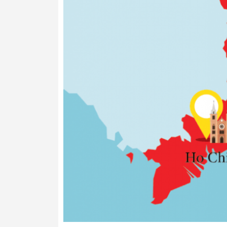
Xuất sứ : Tây Song Bản Nạp,Vân Nam.
Nội dung tịnh : 160g ( 32 gói)
Chất liệu Trà Xanh phơi nắng lá lớn Vân
Bao bì : Lon trà thiếc nhập khẩu tinh tế + 
Kích thước : Chiều cao thân hộp 17,3cm.
THời gian sử dụng : 36 tháng