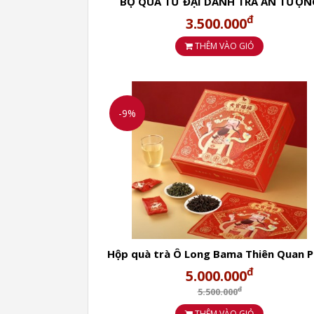
BỘ QUÀ TỨ ĐẠI DANH TRÀ ẤN TƯỢN
TUYỀN CHÂU
đ
3.500.000
THÊM VÀO GIỎ
-9%
Hộp quà trà Ô Long Bama Thiên Quan 
Lộc
đ
5.000.000
đ
5.500.000
THÊM VÀO GIỎ